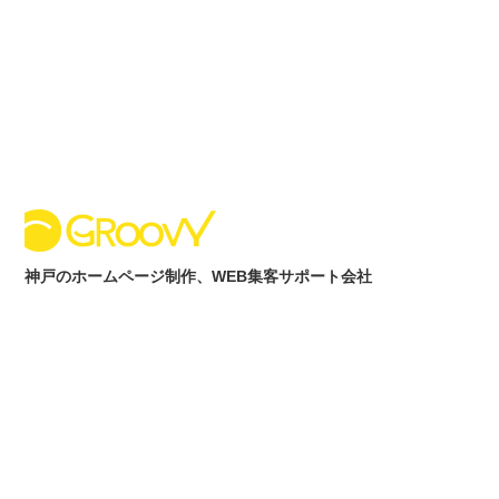
内
容
を
ス
キ
ッ
プ
神戸のホームページ制作、WEB集客サポート会社