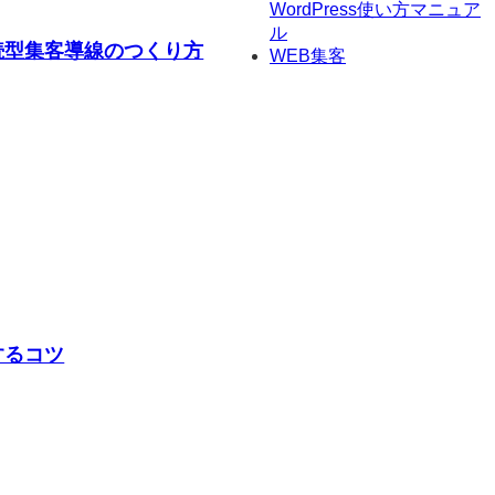
WordPress使い方マニュア
ル
続型集客導線のつくり方
WEB集客
するコツ