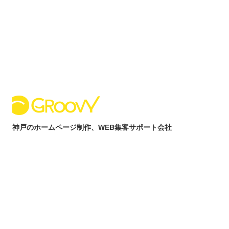
内
容
を
ス
キ
ッ
プ
神戸のホームページ制作、WEB集客サポート会社