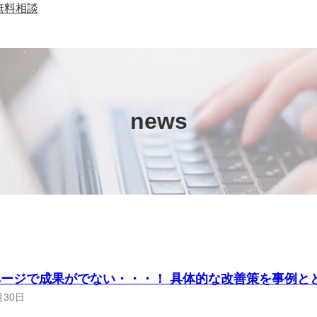
無料相談
news
ージで成果がでない・・・！ 具体的な改善策を事例と
月30日