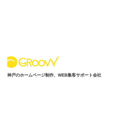
内
容
を
ス
キ
ッ
プ
神戸のホームページ制作、WEB集客サポート会社