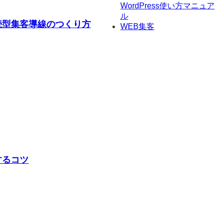
WordPress使い方マニュア
ル
続型集客導線のつくり方
WEB集客
するコツ