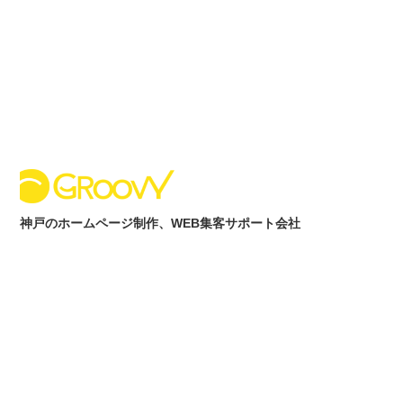
内
容
を
ス
キ
ッ
プ
神戸のホームページ制作、WEB集客サポート会社