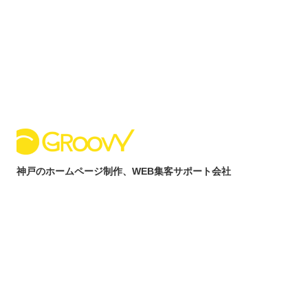
内
容
を
ス
キ
ッ
プ
神戸のホームページ制作、WEB集客サポート会社