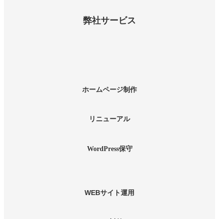
弊社サービス
カ
ホームページ制作
ラ
ム
リ
カ
リニューアル
ン
ラ
ク
ム
リ
カ
WordPress保守
ン
ラ
ク
ム
リ
ン
カ
WEBサイト運用
ク
ラ
ム