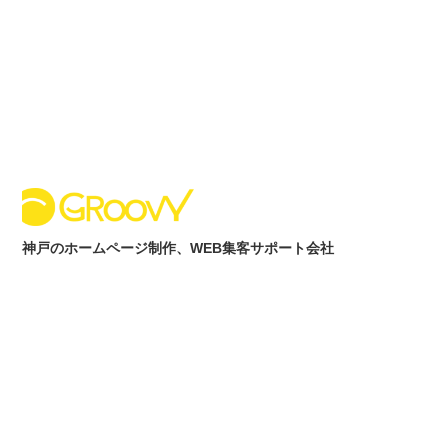
内
容
を
ス
キ
ッ
プ
神戸のホームページ制作、WEB集客サポート会社