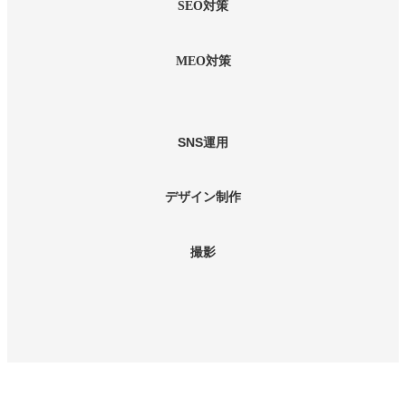
リ
カ
SEO対策
ン
ラ
ク
ム
リ
カ
MEO対策
ン
ラ
ク
ム
リ
ン
SNS運用
ク
カ
デザイン制作
ラ
ム
リ
撮影
ン
ク